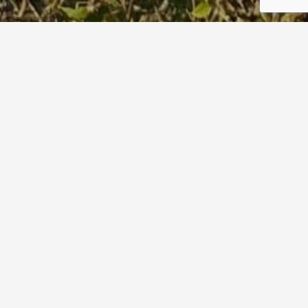
Aktuelles
19. April 2026
Wieder Brotbackaktionen in diesem Jahr –
die Termine
Von
Fritz Streffer
in
Allgemein