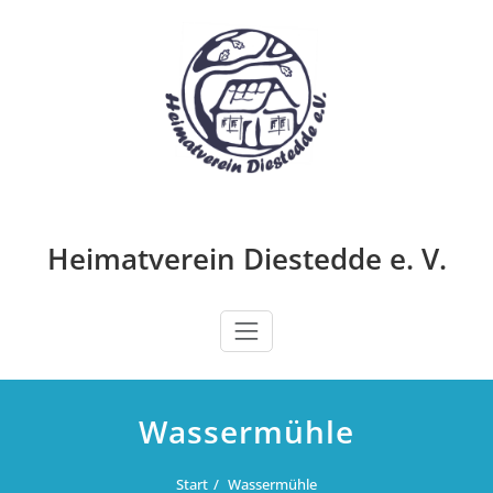
Zum
Inhalt
springen
Heimatverein Diestedde e. V.
Wassermühle
Start
Wassermühle