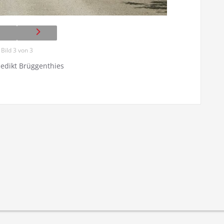
Bild 3 von 3
nedikt Brüggenthies