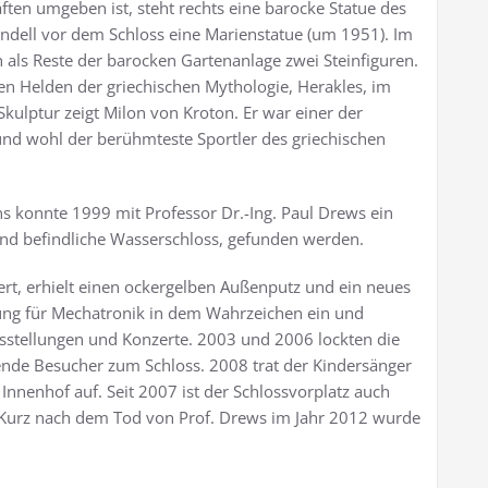
ften umgeben ist, steht rechts eine barocke Statue des
dell vor dem Schloss eine Marienstatue (um 1951). Im
 als Reste der barocken Gartenanlage zwei Steinfiguren.
en Helden der griechischen Mythologie, Herakles, im
kulptur zeigt Milon von Kroton. Er war einer der
 und wohl der berühmteste Sportler des griechischen
konnte 1999 mit Professor Dr.-Ing. Paul Drews ein
tand befindliche Wasserschloss, gefunden werden.
rt, erhielt einen ockergelben Außenputz und ein neues
tung für Mechatronik in dem Wahrzeichen ein und
sstellungen und Konzerte. 2003 und 2006 lockten die
de Besucher zum Schloss. 2008 trat der Kindersänger
nnenhof auf. Seit 2007 ist der Schlossvorplatz auch
. Kurz nach dem Tod von Prof. Drews im Jahr 2012 wurde