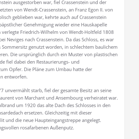
tein ausgestorben war, fiel Crassenstein und der
etzten von Wendt-Crassenstein, an Franz Egon II. von
lisch geblieben war, kehrte auch auf Crassenstein
 päpstlicher Genehmigung wieder eine Hauskapelle
 verlegte Friedrich-Wilhelm von Wendt-Holtfeld 1808
ei Neviges nach Crassenstein. Da das Schloss, es war
als Sommersitz genutzt worden, in schlechtem baulichem
eren. Die ursprünglich durch ein Muster von plastischen
de fiel dabei den Restaurierungs- und
um Opfer. Die Pläne zum Umbau hatte der
n entworfen.
7 unvermählt starb, fiel der gesamte Besitz an seine
Laurent von Marchant und Ansembourg verheiratet war.
uhlbrand um 1920 das alte Dach des Schlosses in den
ardedach ersetzen. Gleichzeitig mit dieser
t und die neue Haupteingangstreppe angelegt.
ungsvollen rosafarbenen Außenputz.