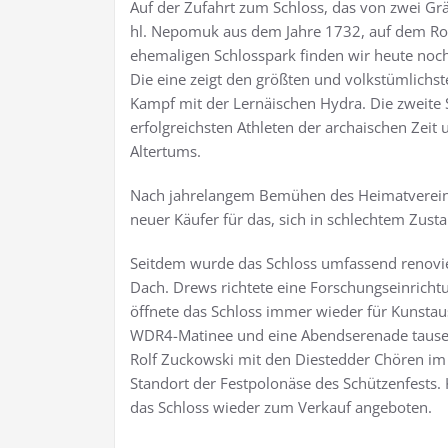
Auf der Zufahrt zum Schloss, das von zwei Grä
hl. Nepomuk aus dem Jahre 1732, auf dem Ron
ehemaligen Schlosspark finden wir heute noch
Die eine zeigt den größten und volkstümlichst
Kampf mit der Lernäischen Hydra. Die zweite S
erfolgreichsten Athleten der archaischen Zeit
Altertums.
Nach jahrelangem Bemühen des Heimatvereins 
neuer Käufer für das, sich in schlechtem Zus
Seitdem wurde das Schloss umfassend renovie
Dach. Drews richtete eine Forschungseinrich
öffnete das Schloss immer wieder für Kunstau
WDR4-Matinee und eine Abendserenade tausen
Rolf Zuckowski mit den Diestedder Chören im I
Standort der Festpolonäse des Schützenfests
das Schloss wieder zum Verkauf angeboten.