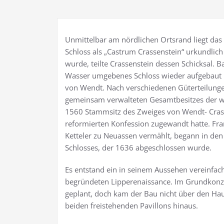
Unmittelbar am nördlichen Ortsrand liegt das
Schloss als „Castrum Crassenstein“ urkundlic
wurde, teilte Crassenstein dessen Schicksal. B
Wasser umgebenes Schloss wieder aufgebaut u
von Wendt. Nach verschiedenen Güterteilunge
gemeinsam verwalteten Gesamtbesitzes der we
1560 Stammsitz des Zweiges von Wendt- Crass
reformierten Konfession zugewandt hatte. Fran
Ketteler zu Neuassen vermählt, begann in de
Schlosses, der 1636 abgeschlossen wurde.
Es entstand ein in seinem Aussehen vereinfa
begründeten Lipperenaissance. Im Grundkonze
geplant, doch kam der Bau nicht über den Haup
beiden freistehenden Pavillons hinaus.