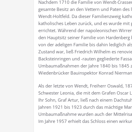
Nachdem 1710 die Familie von Wendt-Crassens
gesamte Besitz an den Vettern und Paten des l
Wendt-Holtfeld. Da dieser Familienzweig katho
katholisches Leben zurück, und es wurde mit
errichtet. Während der napoleonischen Wirren
den Hauptsitz seiner Familie von Hardenberg b
von der adeligen Familie bis dahin lediglich 
Zustand war, ließ Friedrich Wilhelm es renovi
Backsteinringen und -rauten gegliederte Fassa
Umbaumaßnahmen der Jahre 1840 bis 1845 z
Wiedenbrücker Bauinspektor Konrad Nierman
Als der letzte von Wendt, Freiherr Oswald, 187
Schwester Leonia, die mit dem Grafen Oscar 
Ihr Sohn, Graf Artur, ließ nach einem Dachst
Jahren 1921 bis 1923 durch das mächtige Mans
Umbaumaßnahme wurden auch der Mittelrisali
Im Jahre 1957 erhielt das Schloss einen wirk