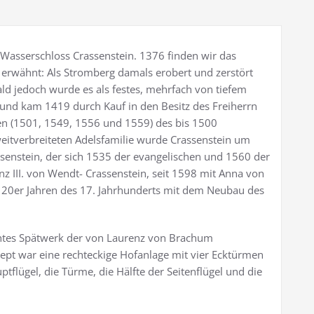
 Wasserschloss Crassenstein. 1376 finden wir das
h erwähnt: Als Stromberg damals erobert und zerstört
ald jedoch wurde es als festes, mehrfach von tiefem
nd kam 1419 durch Kauf in den Besitz des Freiherrn
n (1501, 1549, 1556 und 1559) des bis 1500
itverbreiteten Adelsfamilie wurde Crassenstein um
enstein, der sich 1535 der evangelischen und 1560 der
z III. von Wendt- Crassenstein, seit 1598 mit Anna von
n 20er Jahren des 17. Jahrhunderts mit dem Neubau des
chtes Spätwerk der von Laurenz von Brachum
pt war eine rechteckige Hofanlage mit vier Ecktürmen
tflügel, die Türme, die Hälfte der Seitenflügel und die