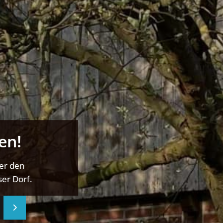
en!
ber den
er Dorf.