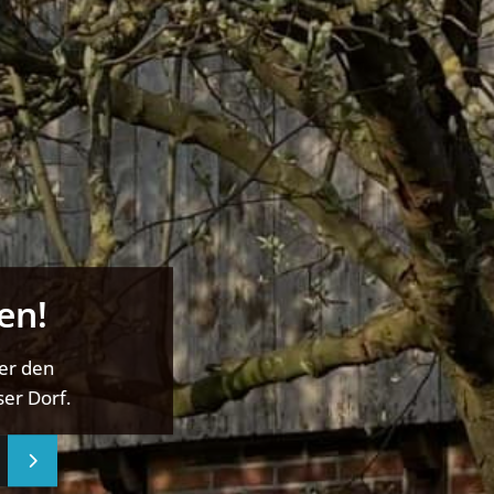
en!
ber den
er Dorf.