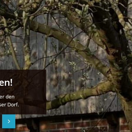
en!
ber den
er Dorf.