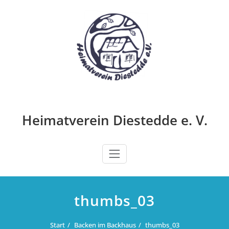
Zum
Inhalt
springen
Heimatverein Diestedde e. V.
thumbs_03
Start
Backen im Backhaus
thumbs_03