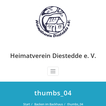
Zum
Inhalt
springen
Heimatverein Diestedde e. V.
thumbs_04
Start
Backen im Backhaus
thumbs_04