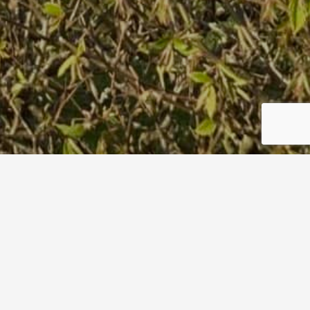
cropped-LOGO_HVD_55-55-
80-e1534790436330-2.jpg
Start
cropped-LOGO_HVD_55-55-80-e1534790436330-2.jpg