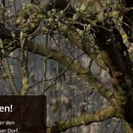
en!
ber den
er Dorf.