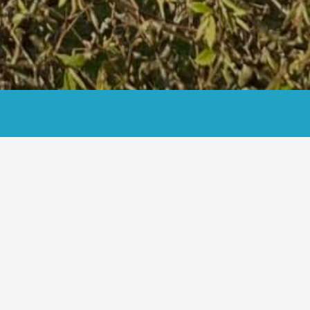
Start
Einverstän
uf