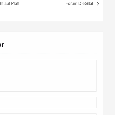
t auf Platt
Forum DieGital
ar