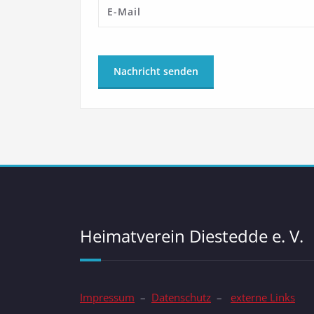
Heimatverein Diestedde e. V.
Impressum
–
Datenschutz
–
externe Links