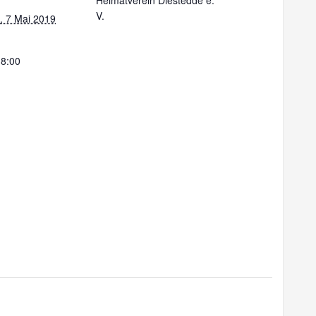
Heimatverein Diestedde e.
V.
, 7 Mai 2019
18:00