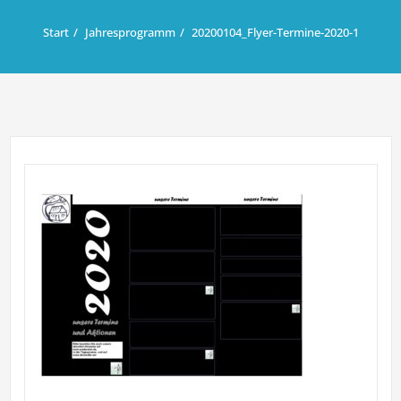
Start
Jahresprogramm
20200104_Flyer-Termine-2020-1