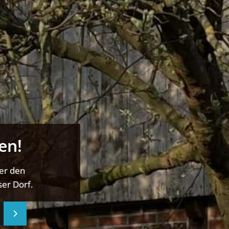
en!
ber den
er Dorf.