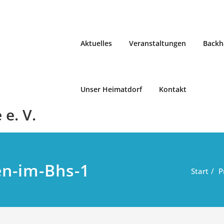
Aktuelles
Veranstaltungen
Backh
Unser Heimatdorf
Kontakt
e. V.
n-im-Bhs-1
Start
P