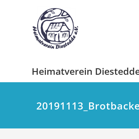
Zum
Inhalt
springen
Heimatverein Diestedde 
20191113_Brotbacke