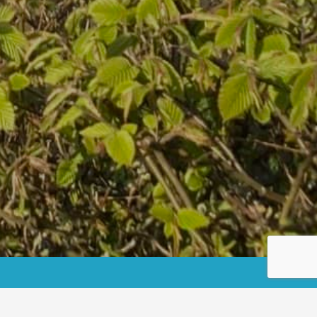
Start
Route-als-pdf-1