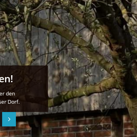
en!
ber den
er Dorf.