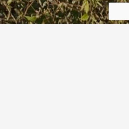
Route-als-pdf
Start
Route-als-pdf
3. April 2023
Route-als-pdf
Von
Fritz Streffer