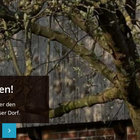
en!
ber den
er Dorf.