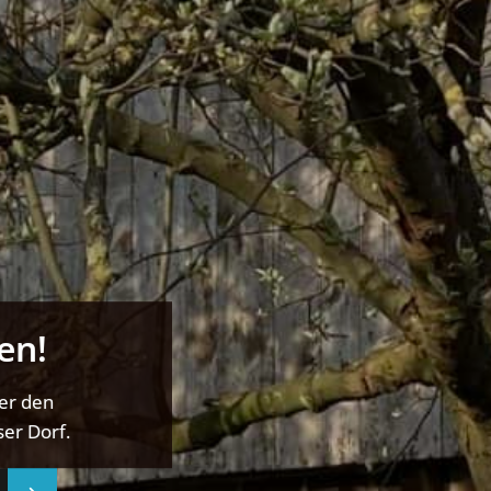
en!
ber den
er Dorf.