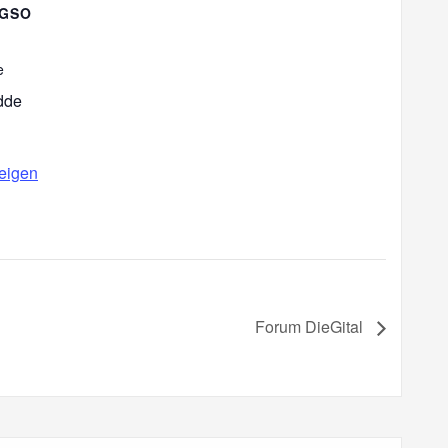
NGSO
e
dde
eigen
Forum DieGital